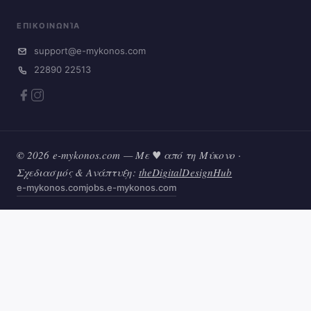
ΕΠΙΚΟΙΝΩΝΊΑ
support@e-mykonos.com
22890 22513
© 2026 e-mykonos.com — Με ♥ από τη Μύκονο ·
Σχεδιασμός & Ανάπτυξη:
theDigitalDesignHub
e-mykonos.com
jobs.e-mykonos.com